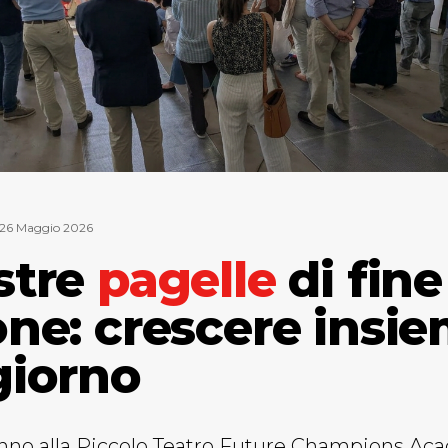
26 Maggio 2026
stre
pagelle
di fine
one: crescere insie
giorno
nno alla Piccolo Teatro Future Champions A