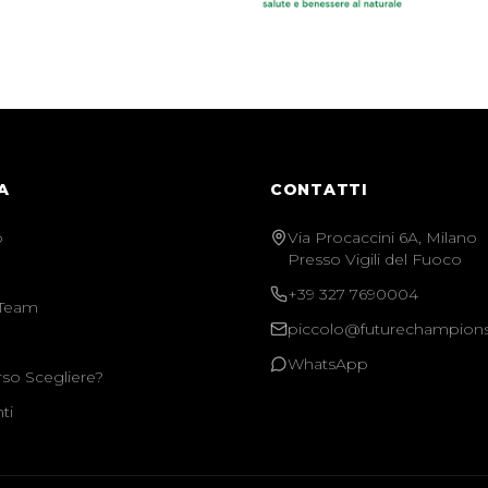
A
CONTATTI
o
Via Procaccini 6A, Milano
Presso Vigili del Fuoco
+39 327 7690004
 Team
piccolo@futurechampio
WhatsApp
so Scegliere?
ti