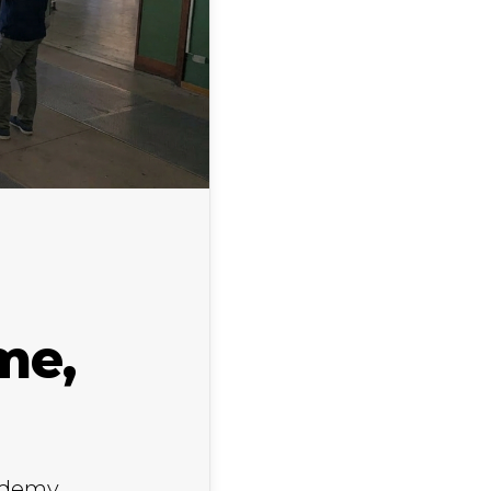
me,
cademy