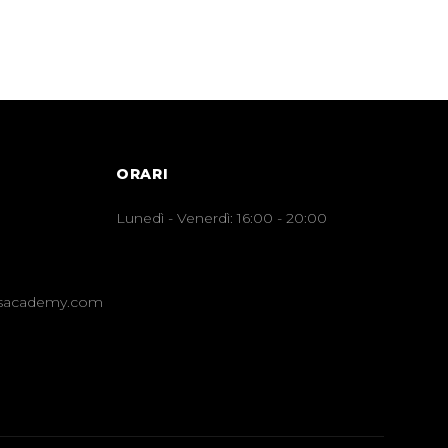
ORARI
Lunedì - Venerdì: 16:00 - 20:00
nsacademy.com