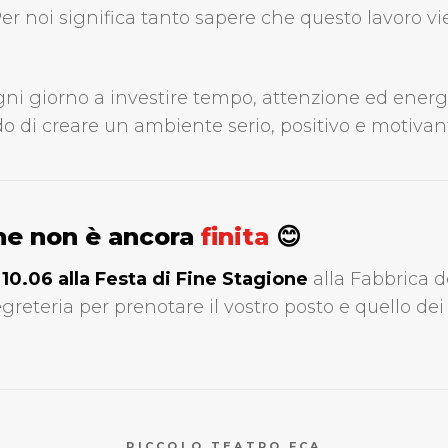
Per noi significa tanto sapere che questo lavoro v
i giorno a investire tempo, attenzione ed energi
o di creare un ambiente serio, positivo e motivant
one non è ancora
finita
😊
l
10.06 alla Festa di Fine Stagione
alla Fabbrica d
greteria per prenotare il vostro posto e quello dei 
PICCOLO TEATRO FCA