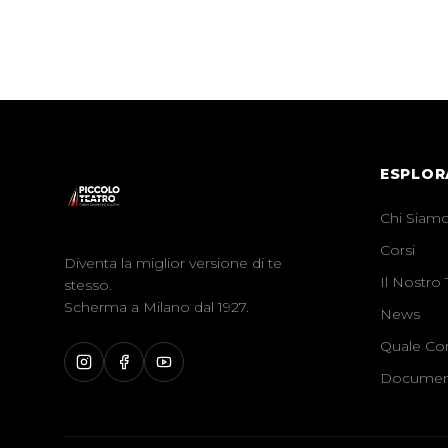
ESPLOR
Chi Siam
Corsi
Diventa la miglior versione di te
Il Nostro
stesso.
Scherma a Milano dal 1927.
News
Quale Cor
Documen