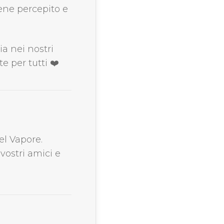
iene percepito e
a nei nostri
e per tutti ❤️
el Vapore.
vostri amici e